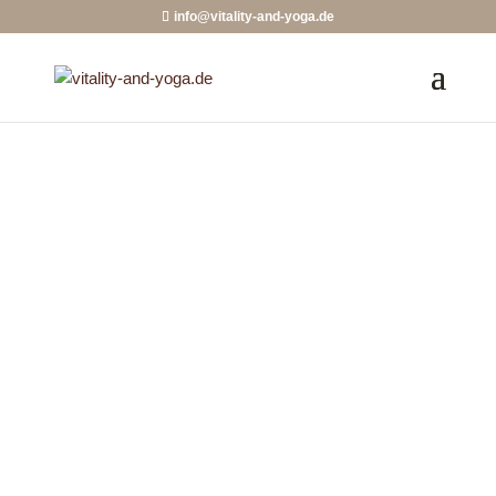
info@vitality-and-yoga.de
Über Mich
Hey, ich bin Verena von Vitality & Yoga und ich möchte
Dir helfen, wieder mehr zu Dir zu finden und ein
besseres Bewusstsein für deinen Körper zu erlangen.
Mit verschiedenen Tools aus den Bereichen Yoga und
Gesundheitsförderung möchte ich dich auf deinem
Weg zu mehr Vitalität und Wohlbefinden begleiten.